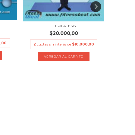
FIT PILATES 8
$20.000,00
,00
2
cuotas sin interés de
$10.000,00
2
cuotas