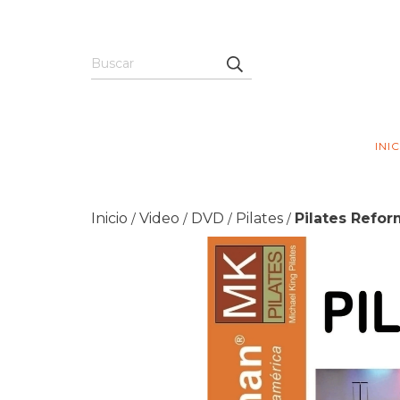
INI
Inicio
Video
DVD
Pilates
Pilates Refor
/
/
/
/