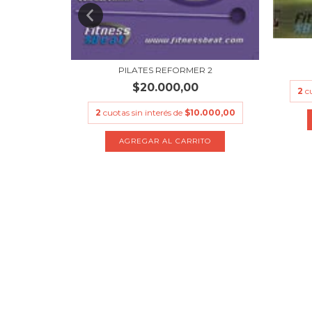
ORIOS
PILATES REFORMER 2
$20.000,00
2
c
.000,00
2
cuotas sin interés de
$10.000,00