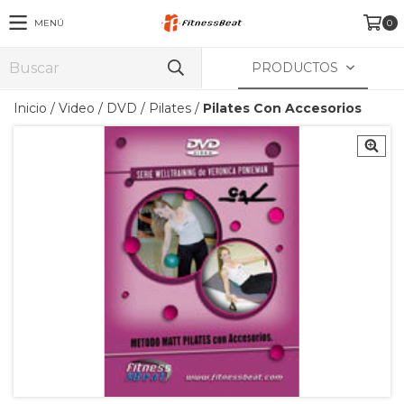
MENÚ
0
PRODUCTOS
Inicio
/
Video
/
DVD
/
Pilates
/
Pilates Con Accesorios