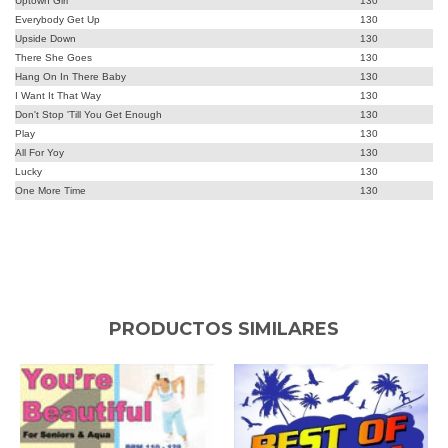
Uptown Girl
130
Everybody Get Up
130
Upside Down
130
There She Goes
130
Hang On In There Baby
130
I Want It That Way
130
Don't Stop 'Till You Get Enough
130
Play
130
All For Yoy
130
Lucky
130
One More Time
130
PRODUCTOS SIMILARES