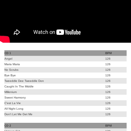
CD 1
BPM
Angel
126
Maria Maria
126
No Scrubs
126
Bye Bye
126
Tweeddle Dee Tweeddle Don
126
Caught In The Middle
126
Millenium
126
Sweet Harmony
126
C'est La Vie
126
All Night Long
126
Don't Let Me Get Me
126
CD 2
BPM