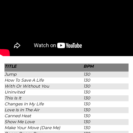
TITLE
BPM
Jump
130
How To Save A Life
130
With Or Without You
130
Uninvited
130
This Is It
130
Changes In My Life
130
Love Is In The Air
130
Canned Heat
130
Show Me Love
130
Make Your Move (Dare Me)
130