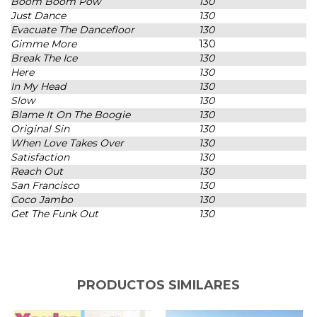
Boom Boom Pow
130
Just Dance
130
Evacuate The Dancefloor
130
Gimme More
130
Break The Ice
130
Here
130
In My Head
130
Slow
130
Blame It On The Boogie
130
Original Sin
130
When Love Takes Over
130
Satisfaction
130
Reach Out
130
San Francisco
130
Coco Jambo
130
Get The Funk Out
130
PRODUCTOS SIMILARES