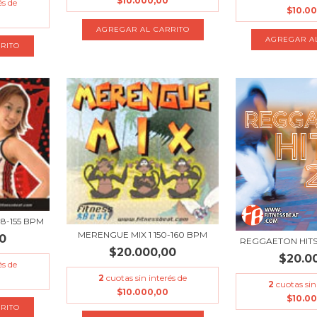
$10.000,00
és de
$10.0
8-155 BPM
MERENGUE MIX 1 150-160 BPM
0
REGGAETON HITS 
$20.000,00
$20.0
és de
2
cuotas sin interés de
2
cuotas sin
$10.000,00
$10.0