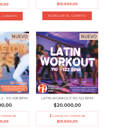
$10.000,00
00,00
NUEVO
NUEVO
2 - 90-108 BPM
LATIN WORKOUT 110-122 BPM
00,00
$20.000,00
 interés de
2
cuotas sin interés de
00,00
$10.000,00