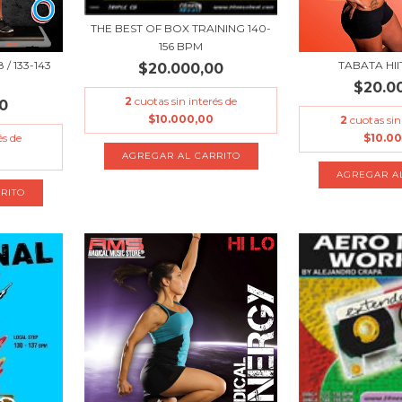
THE BEST OF BOX TRAINING 140-
156 BPM
/ 133-143
TABATA HII
$20.000,00
$20.0
2
cuotas sin interés de
0
$10.000,00
2
cuotas sin
és de
$10.0