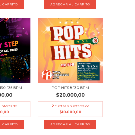
130-135 BPM
POP HITS 8 130 BPM
00,00
$20.000,00
 interés de
2
cuotas sin interés de
00,00
$10.000,00