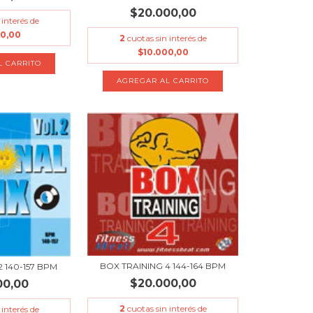
$20.000,00
 interés de
00,00
2
cuotas sin interés de
$10.000,00
BOX TRAINING 4 144-164 BPM
2 140-157 BPM
$20.000,00
00,00
2
cuotas sin interés de
 interés de