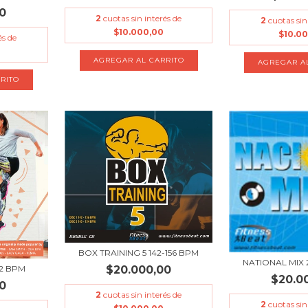
0
2
cuotas sin interés de
2
cuotas sin
$10.000,00
$10.0
és de
BOX TRAINING 5 142-156 BPM
NATIONAL MIX 
$20.000,00
32 BPM
$20.0
0
2
cuotas sin interés de
2
cuotas sin