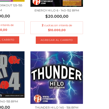
RKOUT 125-155
M
ENERGY HI LO 6 - 140-152 BPM
00,00
$20.000,00
 interés de
2
cuotas sin interés de
00,00
$10.000,00
140-155 BPM
00,00
THUNDER HI LO 145 - 156 BPM