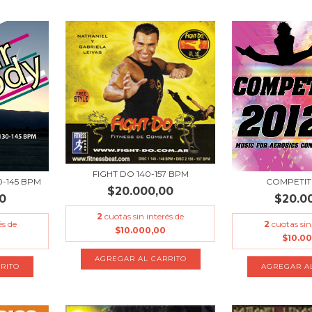
FIGHT DO 140-157 BPM
-145 BPM
COMPETIT
$20.000,00
0
$20.0
2
cuotas sin interés de
és de
2
cuotas sin
$10.000,00
$10.0