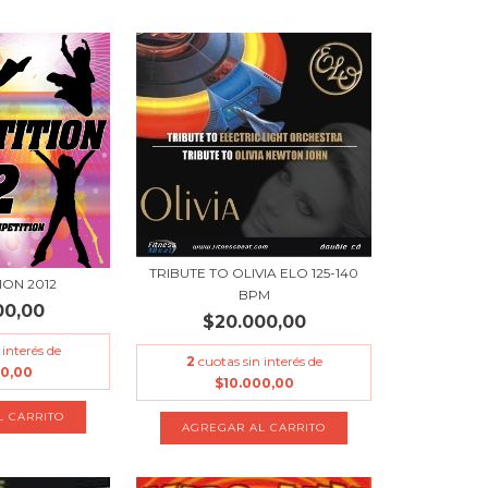
TRIBUTE TO OLIVIA ELO 125-140
ION 2012
BPM
00,00
$20.000,00
 interés de
2
cuotas sin interés de
00,00
$10.000,00