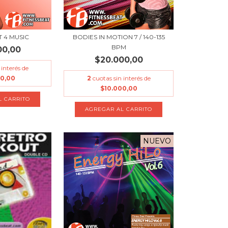
T 4 MUSIC
BODIES IN MOTION 7 / 140-135
BPM
00,00
$20.000,00
 interés de
00,00
2
cuotas sin interés de
$10.000,00
NUEVO