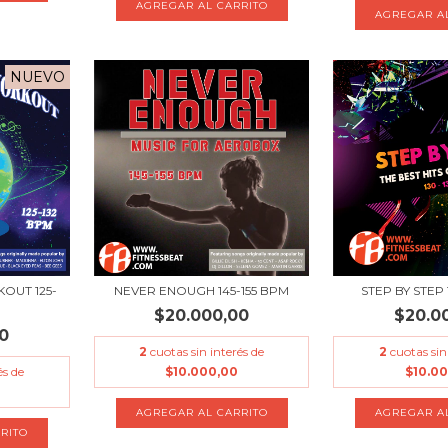
NUEVO
OUT 125-
NEVER ENOUGH 145-155 BPM
STEP BY STEP 
$20.000,00
$20.0
0
2
cuotas sin interés de
2
cuotas sin
és de
$10.000,00
$10.0