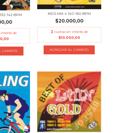
KIDS MIX 4 140-160 BPM
132-142 BPM
$20.000,00
00,00
2
cuotas sin interés de
 interés de
$10.000,00
00,00