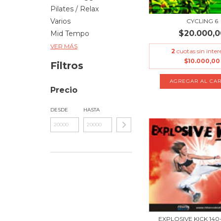
Pilates / Relax
Varios
CYCLING 6
$20.000,0
Mid Tempo
VER MÁS
2
cuotas sin inter
$10.000,00
Filtros
Precio
DESDE
HASTA
EXPLOSIVE KICK 140