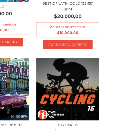
BEST OF LATIN GOLD 132-157
NG 4
BPM
00,00
$20.000,00
 interés de
2
cuotas sin interés de
00,00
$10.000,00
 90-106 BPM
CYCLING 15