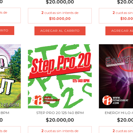
0
$20.000,00
$20.0
és de
2
cuotas sin interés de
2
cuotas sin
$10.000,00
$10.0
5 BPM
STEP PRO 20 125-140 BPM
ENERGY HI LO 
0
$20.000,00
$20.0
és de
2
cuotas sin interés de
2
cuotas sin