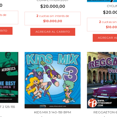
0
$20.000,00
CYCLI
$20.0
és de
2
cuotas sin interés de
$10.000,00
2
cuotas sin
$10.0
2 125-155
KIDS MIX 3 140-159 BPM
REGGAETON 6