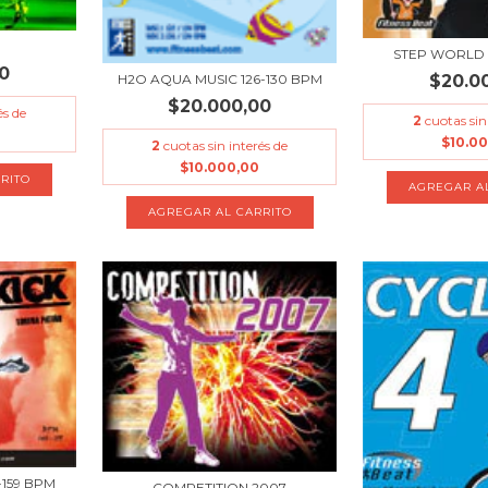
STEP WORLD 
0
$20.0
H2O AQUA MUSIC 126-130 BPM
$20.000,00
és de
2
cuotas sin
$10.0
2
cuotas sin interés de
$10.000,00
-159 BPM
COMPETITION 2007