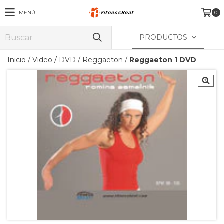
MENÚ
0
PRODUCTOS
Inicio
/
Video
/
DVD
/
Reggaeton
/
Reggaeton 1 DVD