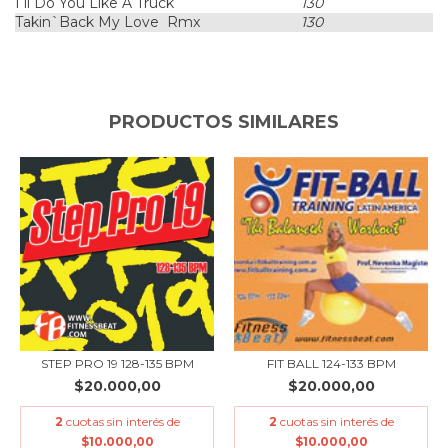
I ll Do You Like A Truck
130
Takin`Back My Love Rmx
130
PRODUCTOS SIMILARES
STEP PRO 19 128-135 BPM
FIT BALL 124-133 BPM
$20.000,00
$20.000,00
2
cuotas sin interés de
2
cuotas sin interés de
$10.000,00
$10.000,00