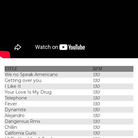
TITLE
BPM
We no Speak Americano
130
Getting over you
130
I Like It
130
Your Love Is My Drug
130
Telephone
130
Fever
130
Dynamite
130
Alejandro
130
Dangerous Rmx
130
Chillin
130
California Gurls
130