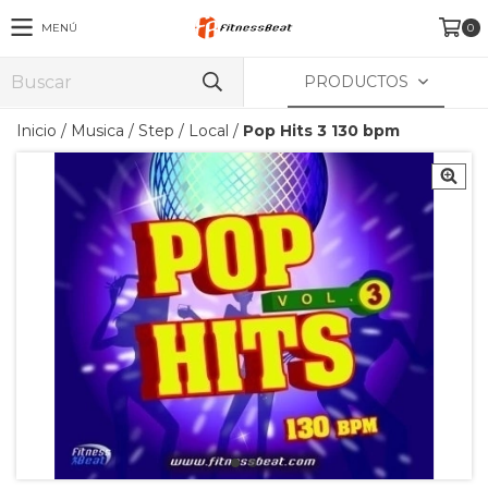
MENÚ
0
PRODUCTOS
Inicio
/
Musica
/
Step / Local
/
Pop Hits 3 130 bpm