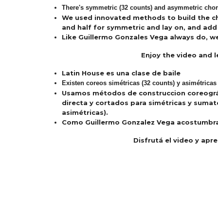
There's symmetric (32 counts) and asymmetric chor
We used innovated methods to build the cho
and half for symmetric and lay on, and add
Like Guillermo Gonzales Vega always do, w
Enjoy the video and l
Latin House es una clase de baile
Existen coreos simétricas (32 counts) y asimétricas 
Usamos métodos de construccion coreográf
directa y cortados para simétricas y sumato
asimétricas).
Como Guillermo Gonzalez Vega acostumbra,
Disfrutá el video y apre