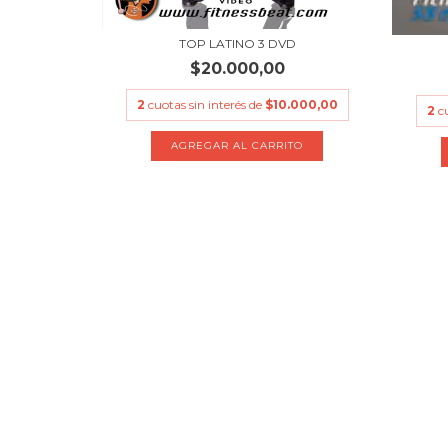
TOP LATINO 3 DVD
$20.000,00
2
cuotas sin interés de
$10.000,00
2
c
.000,00