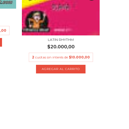
BES
2
cuotas
,00
LATIN RHYTHM
$20.000,00
2
cuotas sin interés de
$10.000,00