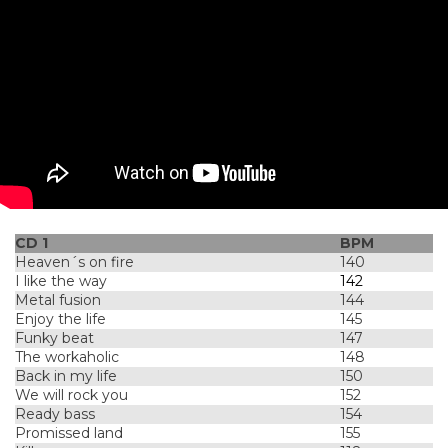
CD 1
BPM
Heaven´s on fire
140
I like the way
142
Metal fusion
144
Enjoy the life
145
Funky beat
147
The workaholic
148
Back in my life
150
We will rock you
152
Ready bass
154
Promissed land
155