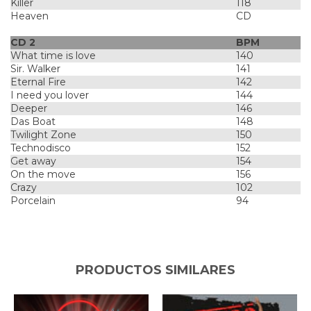
Killer
118
Heaven
CD
CD 2
BPM
What time is love
140
Sir. Walker
141
Eternal Fire
142
I need you lover
144
Deeper
146
Das Boat
148
Twilight Zone
150
Technodisco
152
Get away
154
On the move
156
Crazy
102
Porcelain
94
PRODUCTOS SIMILARES