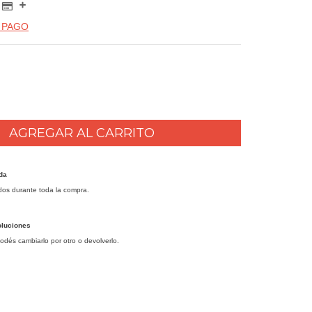
 PAGO
da
dos durante toda la compra.
oluciones
podés cambiarlo por otro o devolverlo.