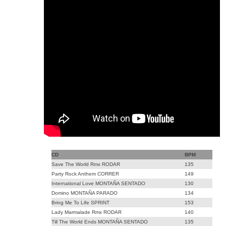
CD
BPM
Save The World Rmx RODAR
135
Party Rock Anthem CORRER
149
International Love MONTAÑA SENTADO
130
Domino MONTAÑA PARADO
134
Bring Me To Life SPRINT
153
Lady Marmalade Rmx RODAR
140
Till The World Ends MONTAÑA SENTADO
135