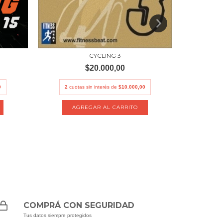
CYCLING 3
$20.000,00
0
2
cuotas sin interés de
$10.000,00
2
cuot
COMPRÁ CON SEGURIDAD
Tus datos siempre protegidos