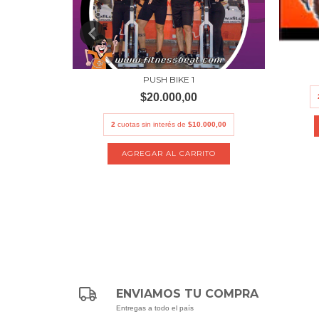
PUSH BIKE 1
$20.000,00
000,00
2
cuotas sin interés de
$10.000,00
ENVIAMOS TU COMPRA
Entregas a todo el país