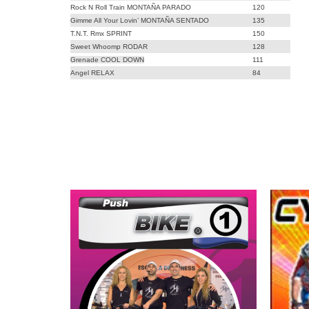
Rock N Roll Train MONTAÑA PARADO
120
Gimme All Your Lovin’ MONTAÑA SENTADO
135
T.N.T. Rmx SPRINT
150
Sweet Whoomp RODAR
128
Grenade COOL DOWN
111
Angel RELAX
84