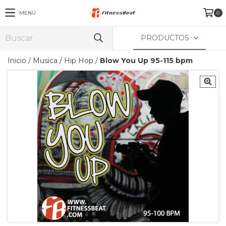
MENÚ
0
PRODUCTOS
Inicio
/
Musica
/
Hip Hop
/
Blow You Up 95-115 bpm