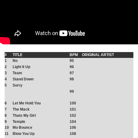
#
TITLE
BPM
ORIGINAL ARTIST
1
No
95
2
Light It Up
96
3
Team
97
4
Stand Down
98
5
Sorry
99
6
Let Me Hold You
100
7
The Mack
101
8
Thats My Girl
102
9
Temple
104
10
Mo Bounce
106
11
Blow You Up
108