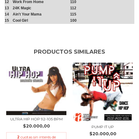
12
Work From Home
110
13
24K Magic
112
14
Ain't Your Mama
115
15
Cool Girl
100
PRODUCTOS SIMILARES
ULTRA HIP HOP 92-105 BPM
$20.000,00
PUMP IT UP
$20.000,00
2
cuotas sin interés de